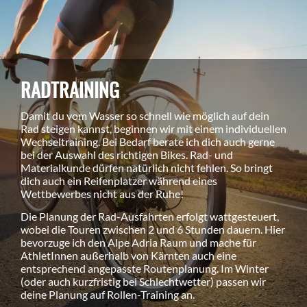
RADTRAINING
Damit du vom Wasser so schnell wie möglich auf dein
Rad steigen kannst, beginnen wir mit einem individuellen
Wechseltraining. Bei Bedarf berate ich dich auch gerne
bei der Auswahl des richtigen Bikes. Rad- und
Materialkunde dürfen natürlich nicht fehlen. So bringt
dich auch ein Reifenplatzer während eines
Wettbewerbes nicht aus der Ruhe!
Die Planung der Rad-Ausfahrten erfolgt wattgesteuert,
wobei die Touren zwischen 2 und 6 Stunden dauern. Hier
bevorzuge ich den Alpe Adria Raum und mache für
AthletInnen außerhalb von Kärnten auch eine
entsprechend angepasste Routenplanung. Im Winter
(oder auch kurzfristig bei Schlechtwetter) passen wir
deine Planung auf Rollen-Training an.